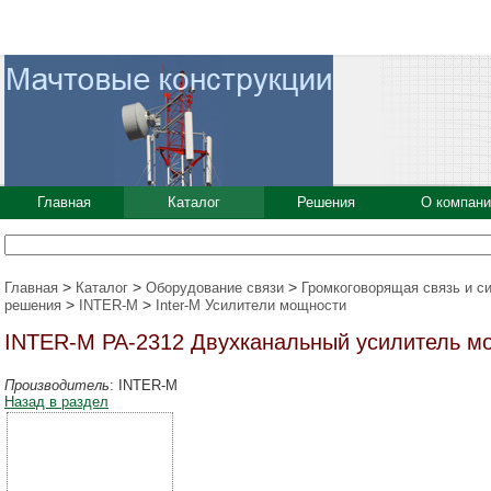
Главная
Каталог
Решения
О компани
>
>
>
Главная
Каталог
Оборудование связи
Громкоговорящая связь и с
>
>
решения
INTER-M
Inter-M Усилители мощности
INTER-M PA-2312 Двухканальный усилитель мо
Производитель
: INTER-M
Назад в раздел