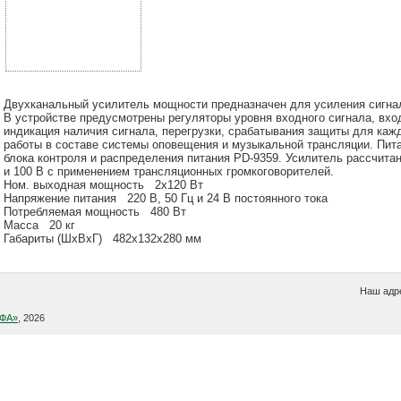
Двухканальный усилитель мощности предназначен для усиления сигнал
В устройстве предусмотрены регуляторы уровня входного сигнала, вхо
индикация наличия сигнала, перегрузки, срабатывания защиты для каж
работы в составе системы оповещения и музыкальной трансляции. Пит
блока контроля и распределения питания PD-9359. Усилитель рассчита
и 100 В с применением трансляционных громкоговорителей.
Ном. выходная мощность 2х120 Вт
Напряжение питания 220 В, 50 Гц и 24 В постоянного тока
Потребляемая мощность 480 Вт
Масса 20 кг
Габариты (ШxВxГ) 482х132х280 мм
Наш адре
УФА»
, 2026