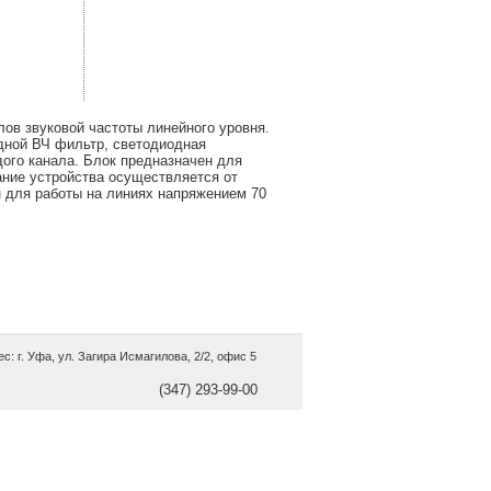
ов звуковой частоты линейного уровня.
дной ВЧ фильтр, светодиодная
дого канала. Блок предназначен для
ание устройства осуществляется от
н для работы на линиях напряжением 70
с: г. Уфа, ул. Загира Исмагилова, 2/2, офис 5
(347) 293-99-00