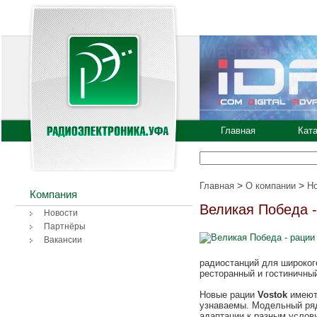
Главная
Кат
>
>
Главная
О компании
Н
Компания
Великая Победа -
Новости
Партнёры
Вакансии
радиостанций для широкого
ресторанный и гостиничный
Новые рации
Vostok
имеют 
узнаваемы. Модельный ря
адаптации к разным услови