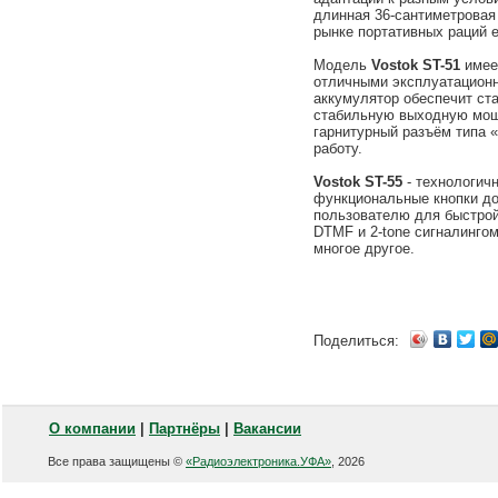
длинная 36-сантиметровая
рынке портативных раций 
Модель
Vostok ST-51
имеет
отличными эксплуатацион
аккумулятор обеспечит ста
стабильную выходную мощ
гарнитурный разъём типа 
работу.
Vostok ST-55
- технологич
функциональные кнопки до
пользователю для быстрой
DTMF и 2-tone сигналингом
многое другое.
Поделиться:
О компании
|
Партнёры
|
Вакансии
Все права защищены ©
«Радиоэлектроника.УФА»
, 2026