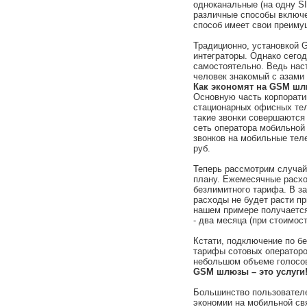
одноканальные (на одну SI
различные способы включе
способ имеет свои преиму
Традиционно, установкой
интеграторы. Однако сегод
самостоятельно. Ведь нас
человек знакомый с азами
Как экономят на GSM шл
Основную часть корпорати
стационарных офисных тел
такие звонки совершаются
сеть оператора мобильной 
звонков на мобильные тел
руб.
Теперь рассмотрим случа
плану. Ежемесячные расхо
безлимитного тарифа. В за
расходы не будет расти п
нашем примере получается 
- два месяца (при стоимос
Кстати, подключение по б
тарифы сотовых операторо
небольшом объеме голосов
GSM шлюзы – это услуги
Большинство пользователе
экономии на мобильной св