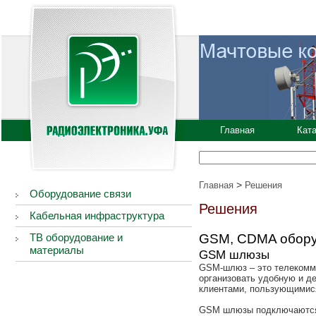
Главная
Кат
>
Главная
Решения
Оборудование связи
Решения
Кабельная инфраструктура
ТВ оборудование и
GSM, CDMA обор
материалы
GSM шлюзы
GSM-шлюз – это телекомму
организовать удобную и д
клиентами, пользующимис
GSM шлюзы подключаются 