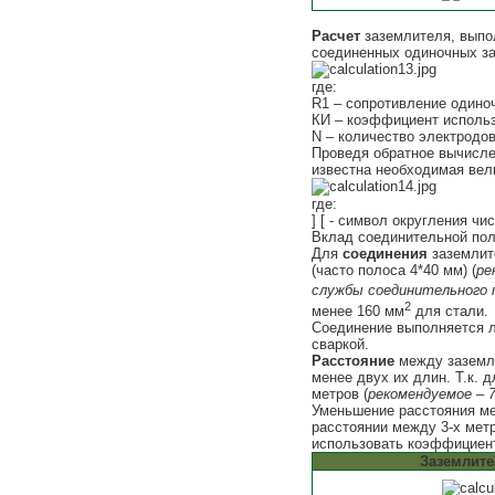
Расчет
заземлителя, выпол
соединенных одиночных за
где:
R1 – сопротивление одино
КИ – коэффициент использ
N – количество электродов
Проведя обратное вычисле
известна необходимая вел
где:
] [ - символ округления ч
Вклад соединительной пол
Для
соединения
заземлит
(часто полоса 4*40 мм) (
ре
службы соединительного 
2
менее 160 мм
для стали.
Соединение выполняется л
сваркой.
Расстояние
между заземли
менее двух их длин. Т.к. 
метров (
рекомендуемое – 
Уменьшение расстояния м
расстоянии между 3-х мет
использовать коэффициент 
Заземлит