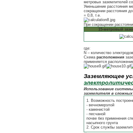
метровых заземлителей со
Уменьшение расстояния м
сокращении расстояния до
= 0,8, т.е.
При сокращении расстояни
15-метровый зазе
где:
N – количество электродов
Схема
расположения
зазе
применяется расположение 
Заземляющее уст
электролитичес
Использование системы
заземлителя в сложных
1. Возможность построен
- вечномерзлой
- каменистой
- песчаной
почве без применения сп
насыпного грунта
2. Срок службы заземлит