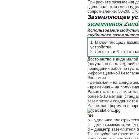
При расчете заземления д
здесь является глина (уде
сопротивление: 50-200 Ом/
Заземляющее ус
заземления Zan
Использование модульн
глубинного заземлителя
1. Малая площадь (комп
устройства
2. Легкость и быстрота м
Достоинство в виде малой
(актуально на даче), либо
проведении работ на густ
информационной безопасно
Экономия:
- денежная – на аренде зе
- временная – на получени
Расчет
такого заземлителя
более 5-10 метров (станда
заземлители соединяются 
Расчетная формула (сопро
где:
ρ – удельное электрическо
L – длина заземлителя (м),
d – диаметр заземлителя (
T - заглубление (расстоян
Как правило, с учетом про