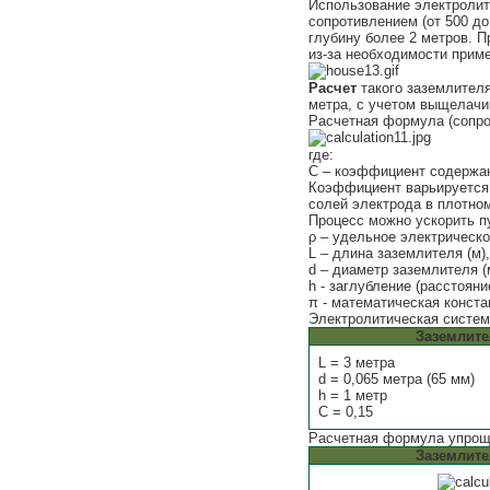
Использование электролит
сопротивлением (от 500 до
глубину более 2 метров. 
из-за необходимости приме
Расчет
такого заземлителя
метра, с учетом выщелачи
Расчетная формула (сопро
где:
С – коэффициент содержан
Коэффициент варьируется о
солей электрода в плотном
Процесс можно ускорить п
ρ – удельное электрическо
L – длина заземлителя (м),
d – диаметр заземлителя (
h - заглубление (расстояни
π - математическая конста
Электролитическая систем
Заземлит
L = 3 метра
d = 0,065 метра (65 мм)
h = 1 метр
C = 0,15
Расчетная формула упрощ
Заземлит