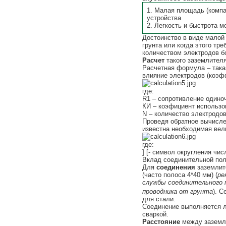
1. Малая площадь (комп
устройства
2. Легкость и быстрота м
Достоинство в виде малой 
грунта или когда этого т
количеством электродов бо
Расчет
такого заземлителя
Расчетная формула – така
влияние электродов (коэф
где:
R1 – сопротивление одино
КИ – коэфициент использо
N – количество электродов
Проведя обратное вычисле
известна необходимая вел
где:
] [- символ округления чи
Вклад соединительной пол
Для
соединения
заземлит
(часто полоса 4*40 мм) (
ре
службы соединительного п
проводника от грунта
). С
для стали.
Соединение выполняется л
сваркой.
Расстояние
между заземли