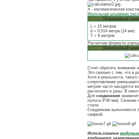
π - математическая конста
Модульная штыревая сист
15-метровый зазе
L = 15 метров
d = 0,014 метра (14 мм)
T = 8 метров
Расчетная формула упрощ
15-метровый зазе
Стоит обратить внимание н
Это связано с тем, что в
Хотя в реальности, такого
сопротивление уменьшается
метров часто находятся в
расчетного в разы. В неко
Для
соединения
заземлите
полоса 4*40 мм). Сечение 
стали.
Соединение выполняется л
сваркой.
Использование
модульн
глубинного заземляющег