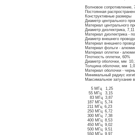
Волновое сопротивление, 
Постоянная распространен
Конструктивные размеры
Диаметр центрального про
Материал центрального пр
Диаметр диэлектрика, 7,1
Материал диэлектрика - п
Диаметр внешнего проводн
Материал внешнего провод
Материал фольги - алюм
Материал оплетки - алюми
Плотность оплетки, 60%
Диаметр оболочки, мм 10,
Толщина оболочки, мм 1,
Материал оболочки - черн
Минимальный радиус изгиб
Максимальное затухание в 
5 МГц 1,25
55 МГц 3,15
83 МГц 3,87
187 МГц 5,74
211 МГц 6,23
250 МГц 6,72
300 МГц 7,38
400 МГц 8,53
450 МГц 9,02
500 МГц 9,51
550 МГц 9,97