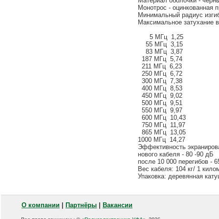
Материал оболочки - черн
Монотрос - оцинкованная 
Минимальный радиус изгиб
Максимальное затухание в 
5 МГц 1,25
55 МГц 3,15
83 МГц 3,87
187 МГц 5,74
211 МГц 6,23
250 МГц 6,72
300 МГц 7,38
400 МГц 8,53
450 МГц 9,02
500 МГц 9,51
550 МГц 9,97
600 МГц 10,43
750 МГц 11,97
865 МГц 13,05
1000 МГц 14,27
Эффективность экраниров
нового кабеля - 80 -90 дБ
после 10 000 перегибов - 6
Вес кабеля: 104 кг/ 1 кило
Упаковка: деревянная катуш
О компании
|
Партнёры
|
Вакансии