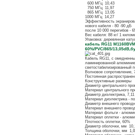
600 МГц 10,43
750 МГц 11,97
865 МГц 13,05
1000 МГц 14,27
Эффективность экраниров
нового кабеля - 80 -90 дБ
после 10 000 перегибов - 6
Вес кабеля: 88 кг/ 1 килом
Упаковка: деревянная катуш
кабель RG11 M1160BVM
60%/PVC/865/13,05dB,бу
Кабель RG11, с омедненн
ламинированной алюминиев
светостабилизированный п
Волновое сопротивление, 
Постоянная распространен
Конструктивные размеры
Диаметр центрального про
Материал центрального пр
Диаметр диэлектрика, 7,1
Материал диэлектрика - п
Диаметр внешнего проводн
Материал внешнего провод
Материал фольги - алюм
Материал оплетки - алюми
Плотность оплетки, 60%
Диаметр оболочки, мм 10,
Толщина оболочки, мм 1,