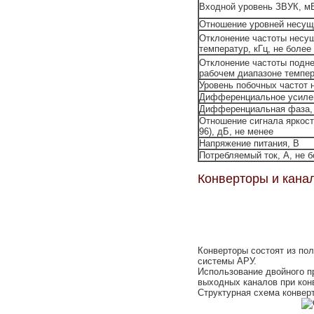
Входной уровень ЗВУК, м
Отношение уровней несущи
Отклонение частоты несущ
температур, кГц, не более
Отклонение частоты подне
рабочем диапазоне темпера
Уровень побочных частот 
Дифференциальное усилен
Дифференциальная фаза, г
Отношение сигнала яркост
96), дБ, не менее
Напряжение питания, В
Потребляемый ток, А, не 
Конверторы и кана
Конверторы состоят из по
системы АРУ.
Использование двойного п
выходных каналов при кон
Структурная схема конверт