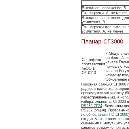
Выходное напряжение, В
Ток нагрузки, А, не менее
Выходное напряжение для 
усилителя, В
Ток нагрузки для питания 
усилителя, А, не менее
Планар-СГ3000
Модульная,
по ближайши
Сертификат
канале Глуби
соответствия
помощью ком
№ОС-1-
канале Регу
ОТ-0113
каждому вхо
Обновление 
Головная станция СГ3000 
радиосигналов телевидени
промежуточную частоту (9
перестраиваемыми, а испо
избирательность. СГ3000 
RS232-СГ24
. Возможны ди
RS232 (опция). Программн
по обновлению ПО СГ3000
входит блок питания и вы
сменными и могут быть ус
каналов возможно при исп