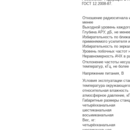
ГОСТ 12.2008-87.
Отношение радиосигнала и
менее
Выходной уровень каждого
Глубина АРУ, дБ, не мене
Избирательность по ближа
применяемого усилителя и
Избирательность по зерка
Уровень побочных частот 
Неравномерность АЧХ в ра
Отклонение частоты несущ
температур, кГц, не более
Напряжение питания, В
Условия эксплуатации ста
температура окружающего 
относительная влажность 
атмосферное давление, кП
Габаритные размеры станц
четырёхканальная
шестиканальная
восьмиканальная
Вес, кг:
четырёхканальная
шестиканальная