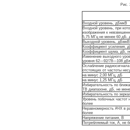
Рис. 
Входной уровень, дБмкВ
Входной уровень, при кот
изображения к невзвешенн
5,75 МГц не менее 60 дБ,
Выходной уровень, дБмкВ
Коэффициент усиления, д
Коэффициент шума, дБ, н
Изменение выходного уров
уровня 62—92/78—108 дБм
Ослабление радиосигнала 
отстоящих от частоты не
на минус 2,00 МГц, дБ
на минус 1,25 МГц, дБ
Избирательность по ближ
ТВ диапазоне, дБ, не мен
Избирательность по зерка
Уровень побочных частот н
более
Неравномерность АЧХ в ра
более
Напряжение питания, В
Потребляемый ток, А, не 