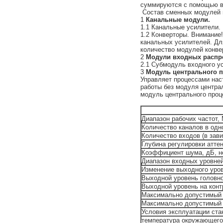
суммируются с помощью в
Состав сменных модулей г
1
Канальные модули.
1.1 Канальные усилители.
1.2 Конверторы. Внимание
канальных усилителей. Для
количество модулей конве
2
Модули входных распр
2.1 Субмодуль входного ус
3
Модуль центрального п
Управляет процессами нас
работы без модуля централ
модуль центрального проц
Диапазон рабочих частот,
Количество каналов в одн
Количество входов (в зав
Глубина регулировки атте
Коэффициент шума, дБ, н
Диапазон входных уровне
Изменение выходного уров
Выходной уровень головн
Выходной уровень на кон
Максимально допустимый т
Максимально допустимый 
Условия эксплуатации ста
температура окружающего 