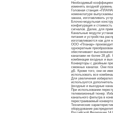
Необходимый коэффициент 
изменять входной уровень
Головная станция «ПЛАНА
номенклатуре выпускаемых
заказа, изготавливать ус
Блочно-модульная констру
конфигурация и стоимость
сигналов. Далее, для при
Канальные модули устанав
питания и устройства расп
изготавливаются как для н
ООО «Планар» производит 
однократным преобразован
обеспечивают высококаче
каналами не более 28 дБ.
комбинации входных и вых
Конверторы с двойным пр
смежных каналах. Они поз
дБ. Кроме того, они не и
использовать все комбина
Для увеличения избирател
используется дополнител
(входные и выходные кана
При использовании перестр
телевизионный тюнер. Изб
канального фильтра в кон
перестраиваемый конверто
Технические характеристи
оборудование распределит
Российской Федерации 14.0