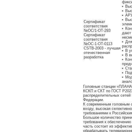
фикс
Выс
Выс
АРУ
Выс
Сертификат
элем
соответствия
Кон
№ОС/1-ОТ-293
дают
Сертификат
несм
соответствия
Для
№ОС-1-ОТ-0113
распр
CSTB-2003 - лучшая
В у
отечественная
В в
разработка
Кон
пред
Cта
Под
Мод
анал
Головные станции «ПЛАНА
КСКП и СКТ по ГОСТ Р2023
распределительных сетей 
Федерации.
К современным головным 
входу, высокая селективн
требованиями к Российски
Большое количество прин
требования к обеспечению
часть состоит из эффекти
обрабатывать телевизионн