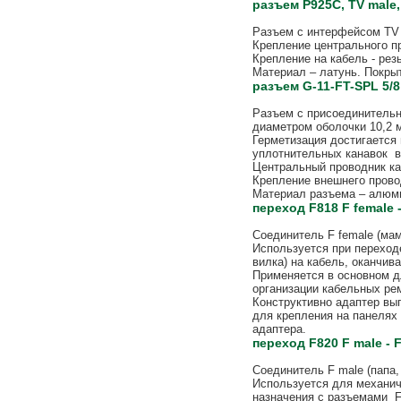
разъем P925C, TV male,
Разъем с интерфейсом TV 
Крепление центрального п
Крепление на кабель - рез
Материал – латунь. Покрыт
разъем G-11-FT-SPL 5/8
Разъем с присоединительны
диаметром оболочки 10,2 
Герметизация достигается
уплотнительных канавок в
Центральный проводник ка
Крепление внешнего провод
Материал разъема – алюми
переход F818 F female -
Соединитель F female (мама
Используется при переход
вилка) на кабель, оканчив
Применяется в основном дл
организации кабельных ре
Конструктивно адаптер вып
для крепления на панелях
адаптера.
переход F820 F male - F
Соединитель F male (папа, 
Используется для механич
назначения с разъемами F-