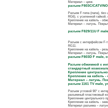
Материал – цинк.
разъем F803C/CATV/NO 
Разъем F-типа (папа), без
RG6), с усиленной гайкой,
Крепление на кабель - обж
Материал – латунь. Покрыт
разъем F829/11U F male
Разъем с интерфейсом F-т
RG11.
Крепление на кабель - рез
Материал – латунь. Покрыт
разъем F803D F male, о
Разъем обжимной с инт
стандартный коаксиал
Крепление центральног
Крепление на кабель -
Материал – латунь. По
разъем 1161 TV male, у
Разъем угловой 90° с инте
разъемный пластиковый кор
Крепление центрального п
Крепление на кабель - заж
Материал разъема – латун