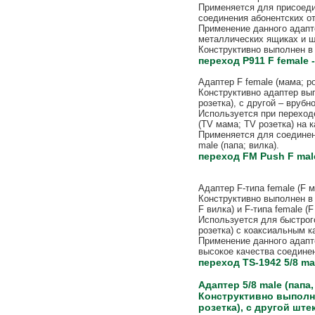
Применяется для присоедин
соединения абонентских от
Применение данного адапт
металлических ящиках и ш
Конструктивно выполнен в 
переход P911 F female -
Адаптер F female (мама; ро
Конструктивно адаптер вы
розетка), с другой – врубн
Используется при переход
(TV мама; TV розетка) на 
Применяется для соединен
male (папа; вилка).
переход FM Push F male
Адаптер F-типа female (F м
Конструктивно выполнен в
F вилка) и F-типа female (
Используется для быстрого
розетка) с коаксиальным к
Применение данного адапт
высокое качества соедине
переход TS-1942 5/8 mal
Адаптер 5/8 male (папа,
Конструктивно выполне
розетка), с другой шт