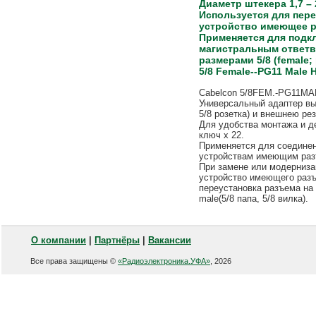
Диаметр штекера 1,7 – 
Используется для пере
устройство имеющее ра
Применяется для подкл
магистральным ответ
размерами 5/8 (female; 
5/8 Female--PG11 Male 
Cabelcon 5/8FEM.-PG11M
Универсальный адаптер вы
5/8 розетка) и внешнею ре
Для удобства монтажа и д
ключ х 22.
Применяется для соединени
устройствам имеющим раз
При замене или модерниза
устройство имеющего разъе
переустановка разъема на 
male(5/8 папа, 5/8 вилка).
О компании
|
Партнёры
|
Вакансии
Все права защищены ©
«Радиоэлектроника.УФА»
, 2026