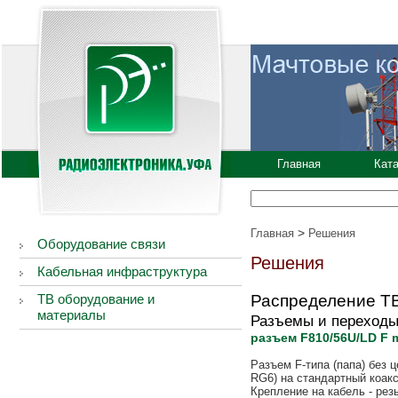
Главная
Кат
>
Главная
Решения
Оборудование связи
Решения
Кабельная инфраструктура
ТВ оборудование и
Распределение ТВ
материалы
Разъемы и переход
разъем F810/56U/LD F m
Разъем F-типа (папа) без 
RG6) на стандартный коак
Крепление на кабель - рез