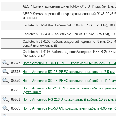
AESP Коммутационный шнур RJ45-RJ45 UTP кат. 5e, 1 м, 
AESP Коммутационный шнур экранированный RJ45-RJ45 S/
м, серый
Cabletech 01-2401-2 Кабель SAT 50м+CCS/AL (75 Ом), 100
Cabletech 01-2431-2 Кабель SAT 703B+CCS/AL (75 Ом), 10
Cabletech 01-4106 Кабель видеонаблюдения d=8 мм, 2х0,75
серый (моножильный)
Cabletech 01-4116 Кабель видеонаблюдения КВК-В-2х0,5 м
(моножильный)
85577
Homo Antennius 10D-FB PEEG коаксиальный кабель 13.1 м
85578
Homo Antennius 5D-FB PEEG коаксиальный кабель 7.5 мм,
85579
Homo Antennius 8D-FB PEEG коаксиальный кабель 11.1 мм
Homo Antennius RG-213 C/U коаксиальный кабель с двойн
85582
бухта 100 м
85581
Homo Antennius RG-213 U коаксиальный кабель 10.25 мм, 
85583
Homo Antennius RG-58 A/U коаксиальный кабель 4.95 мм, 