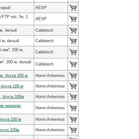
серый
AESP
FTP кат. 5e, 1
AESP
 м, белый
Cabletech
0 м, белый
Cabletech
 мм², 100 м,
Cabletech
м², 200 м, белый
Cabletech
м, бухта 100 м
Homo Antennius
 бухта 100 м
Homo Antennius
, бухта 100м
Homo Antennius
ым экраном,
Homo Antennius
бухта 100 м
Homo Antennius
бухта 100м
Homo Antennius