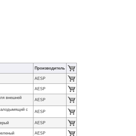
Производитель
AESP
AESP
для внешней
AESP
 малодымящий с
AESP
серый
AESP
зеленый
AESP