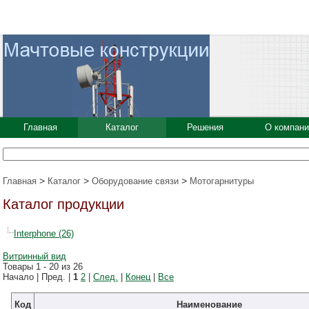
Главная
Каталог
Решения
О компани
>
>
>
Главная
Каталог
Оборудование связи
Мотогарнитуры
Каталог продукции
Interphone (26)
Витринный вид
Товары 1 - 20 из 26
Начало | Пред. |
1
2
|
След.
|
Конец
|
Все
Код
Наименование