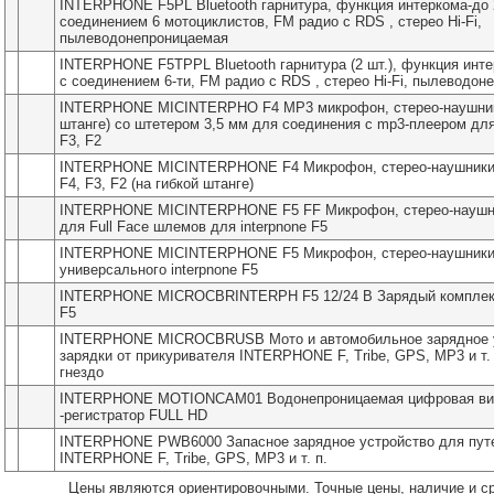
INTERPHONE F5PL Bluetooth гарнитура, функция интеркома-до 
соединением 6 мотоциклистов, FM радио с RDS , стерео Hi-Fi,
пылеводонепроницаемая
INTERPHONE F5TPPL Bluetooth гарнитура (2 шт.), функция инте
с соединением 6-ти, FM радио с RDS , стерео Hi-Fi, пылеводо
INTERPHONE MICINTERPHO F4 MP3 микрофон, стерео-наушники
штанге) со штетером 3,5 мм для соединения с mp3-плеером для
F3, F2
INTERPHONE MICINTERPHONE F4 Микрофон, стерео-наушники д
F4, F3, F2 (на гибкой штанге)
INTERPHONE MICINTERPHONE F5 FF Микрофон, стерео-наушни
для Full Face шлемов для interpnone F5
INTERPHONE MICINTERPHONE F5 Микрофон, стерео-наушники-
универсального interpnone F5
INTERPHONE MICROCBRINTERPH F5 12/24 В Зарядый комплект 
F5
INTERPHONE MICROCBRUSB Мото и автомобильное зарядное у
зарядки от прикуривателя INTERPHONE F, Tribe, GPS, MP3 и т.
гнездо
INTERPHONE MOTIONCAM01 Водонепроницаемая цифровая ви
-регистратор FULL HD
INTERPHONE PWB6000 Запасное зарядное устройство для пут
INTERPHONE F, Tribe, GPS, MP3 и т. п.
Цены являются ориентировочными. Точные цены, наличие и с