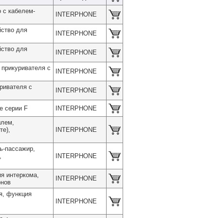
с кабелем-
INTERPHONE
ство для
INTERPHONE
ство для
INTERPHONE
прикуривателя с
INTERPHONE
ривателя с
INTERPHONE
 серии F
INTERPHONE
шлем,
те),
INTERPHONE
ь-пассажир,
,
INTERPHONE
я интеркома,
INTERPHONE
онов
я, функция
INTERPHONE