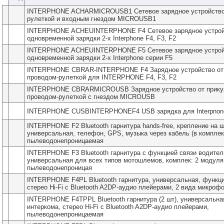
INTERPHONE ACHARMICROUSB1 Сетевое зарядное устройство 
рулеткой и входным гнездом MICROUSB1
INTERPHONE ACHEUINTERPHONE F4 Сетевое зарядное устрой
одновременной зарядки 2-х Interphone F4, F3, F2
INTERPHONE ACHEUINTERPHONE F5 Сетевое зарядное устрой
одновременной зарядки 2-х Interphone серии F5
INTERPHONE CBRAR-INTERPHONE F4 Зарядное устройство от 
проводом-рулеткой для INTERPHONE F4, F3, F2
INTERPHONE CBRARMICROUSB Зарядное устройство от прику
проводом-рулеткой с гнездом MICROUSB
INTERPHONE CUSBINTERPHONEF4 USB зарядка для Interpnone
INTERPHONE F2 Bluetooth гарнитура hands-free, крепление на 
универсальная, телефон, GPS, музыка через кабель (в комплек
пылеводонепроницаемая
INTERPHONE F3 Bluetooth гарнитура с функцией связи водител
универсальная для всех типов мотошлемов, комплек: 2 модуля
пылеводонепроницая
INTERPHONE F4PL Bluetooth гарнитура, универсальная, функци
стерео Hi-Fi с Bluetooth A2DP-аудио плейерами, 2 вида микроф
INTERPHONE F4TPPL Bluetooth гарнитура (2 шт), универсальна
интеркома, стерео Hi-Fi с Bluetooth A2DP-аудио плейерами,
пылеводонепроницаемая