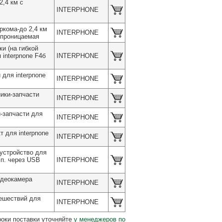
2,4 км с
INTERPHONE
ркома-до 2,4 км
INTERPHONE
непроницаемая
 (на гибкой
 interpnone F4б
INTERPHONE
ля interpnone
INTERPHONE
ки-запчасти
INTERPHONE
запчасти для
INTERPHONE
для interpnone
INTERPHONE
стройство для
 п. через USB
INTERPHONE
деокамера
INTERPHONE
ешествий для
INTERPHONE
роки поставки уточняйте
у менеджеров по