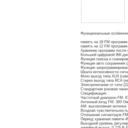
Функциональные особенно
память на 18 FM программ 
память на 12 FM программ 
Хранение программ после
Большой цифровой ЖК-ди
Функции поиска и сканиро
Функция авто сохранения (
Функция запрограммирован
Шкала интенсивности сигн
Моно выход типа XLR (сим
Стерео выход типа RCA (н
Электропитание от сети (22
Стандартная рэковая пане
Спецификация:
Частотный диапазон FM: 87
Антенный вход FM: 300 Ом
AM: высокоомная антенна
Входная чувствительность
Отношение сигнал/шум FM:
Период хранения памяти 4
Выходной уровень регулиру
линейный выход: 0,775 В (